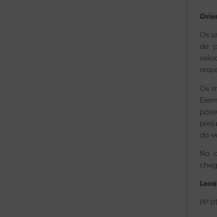
Orie
Os u
de 
velo
resp
Os m
Exem
poss
prej
do v
No c
cheg
Loca
PP 0