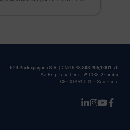
0459. Acesse www.
eprsuldeminas.com.br
EPR Participações S.A. | CNPJ: 48.803.906/0001-70
Av. Brig. Faria Lima, nº 1188, 2º andar
CEP 01451-001 – São Paulo