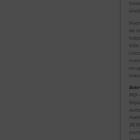
trav
sina
Visa
de o
trab
Vale
conc
mais
recu
traba
Sobr
MG-4
Itaj
outr
melh
39,1
cont