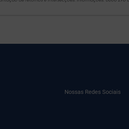
antação de retornos e intersecções. Informações: 0800 290 
Nossas Redes Sociais