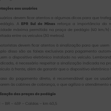
ntações aos usuários
suários devem ficar atentos a algumas dicas para que trafe
pedágio. A
EPR Sul de Minas
reforça a importância do r
cidade máxima permitida na praça de pedágio (40 km/h) 
eitada entre os veículos (30 metros).
otoristas devem ficar atentos à sinalização para que usem
plo disso são as faixas exclusivas para pagamento automá
uem o dispositivo eletrônico instalado no veículo. Lembrand
udicada, é necessário respeitar a sinalização indicada na p
eículo à frente, além de garantir que o dispositivo eletrônico
aso do pagamento direto, é recomendável que os usuári
arem às cabines de cobrança, o que agiliza o atendimento e
lização das praças de pedágio
1 – BR – 459 – Caldas – km 40,5