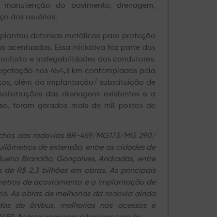
te manutenção do pavimento, drenagem,
ça dos usuários.
plantou defensas metálicas para proteção
s acentuadas. Essa iniciativa faz parte dos
onforto e trafegabilidades dos condutores.
vegetação nos 454,3 km contempladas pela
os, além da implantação/ substituição de
esobstruções das drenagens existentes e a
so, foram gerados mais de mil postos de
rechos das rodovias BR-459/MG173/MG 290/
ômetros de extensão, entre as cidades de
 Bueno Brandão, Gonçalves, Andradas, entre
 de R$ 2,3 bilhões em obras. As principais
ômetros de acostamento e a implantação de
rio. As obras de melhorias da rodovia ainda
das de ônibus, melhorias nos acessos e