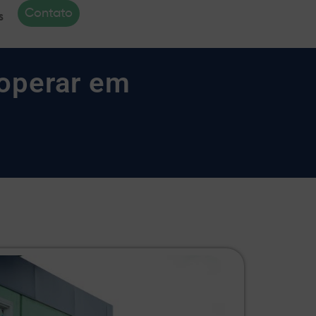
Contato
s
operar em