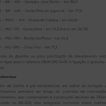
2 – BR – 459 – Senador José Bento – km 80,9
3 – BR – 459 – Santa Rita do Sapucaí – km 117,3
4 – MGC – 146 – Poços de Caldas – km 622,8
5 – MG-173 – Gonçalves – km 51,3 (início em 28/12)
6 – MG-290 – Borda da Mata – km 34,5
7 – MG-290 – Ouro Fino – km 71,1
aso de dúvidas ou para solicitação de atendimento méd
m ligar para o telefone 0800 290 0459. A ligação é gratuita 
as.
stimentos
lor de tarifas é pré-estabelecido em edital de licitação 
stimentos previstos ao longo do contrato de concessã
stimentos, que contemplam a construção de mais de 335k
ionais na BR-459, vias marginais, contorno viário, melhor