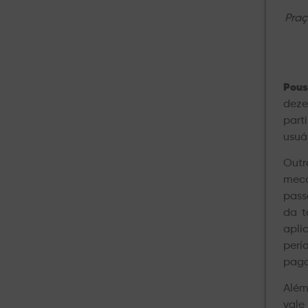
Praç
Pous
deze
part
usuá
Outr
meca
pass
da t
apli
perí
paga
Além
vale