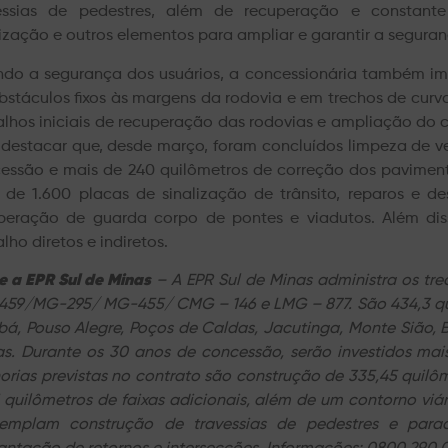
essias de pedestres, além de recuperação e constan
lização e outros elementos para ampliar e garantir a seguran
ndo a segurança dos usuários, a concessionária também im
bstáculos fixos às margens da rodovia e em trechos de curva
alhos iniciais de recuperação das rodovias e ampliação do c
 destacar que, desde março, foram concluídos limpeza de 
essão e mais de 240 quilômetros de correção dos paviment
 de 1.600 placas de sinalização de trânsito, reparos e d
peração de guarda corpo de pontes e viadutos. Além dis
lho diretos e indiretos.
e a EPR Sul de Minas
– A EPR Sul de Minas administra os t
59/MG-295/ MG-455/ CMG – 146 e LMG – 877. São 434,3 quil
ubá, Pouso Alegre, Poços de Caldas, Jacutinga, Monte Sião,
as. Durante os 30 anos de concessão, serão investidos mais
orias previstas no contrato são construção de 335,45 quil
5 quilômetros de faixas adicionais, além de um contorno viá
emplam construção de travessias de pedestres e para