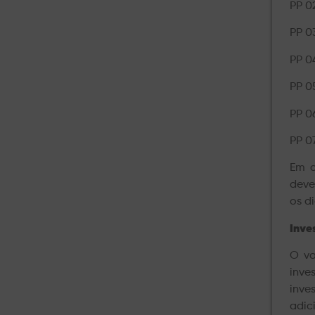
PP 0
PP 0
PP 0
PP 0
PP 0
PP 0
Em c
deve
os di
Inve
O va
inve
inve
adic