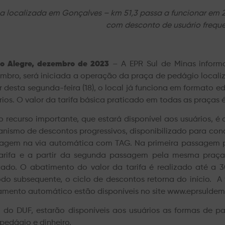
a localizada em Gonçalves – km 51,3 passa a funcionar em 28
com desconto de usuário frequ
o Alegre, dezembro de 2023
– A EPR Sul de Minas informa
mbro, será iniciada a operação da praça de pedágio locali
ir desta segunda-feira (18), o local já funciona em formato
rios. O valor da tarifa básica praticado em todas as praças é
o recurso importante, que estará disponível aos usuários, é
nismo de descontos progressivos, disponibilizado para cond
agem na via automática com TAG. Na primeira passagem pe
arifa e a partir da segunda passagem pela mesma praça
cado. O abatimento do valor da tarifa é realizado até a 
odo subsequente, o ciclo de descontos retorna do início. 
mento automático estão disponíveis no site www.eprsuldemi
 do DUF, estarão disponíveis aos usuários as formas de p
 pedágio e dinheiro.