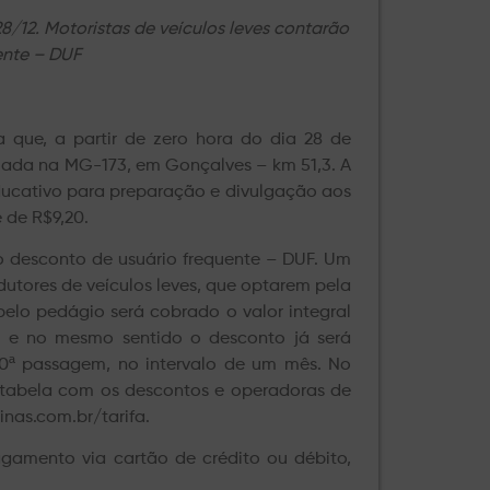
/12. Motoristas de veículos leves contarão
ente – DUF
 que, a partir de zero hora do dia 28 de
zada na MG-173, em Gonçalves – km 51,3. A
 educativo para preparação e divulgação aos
 de R$9,20.
 o desconto de usuário frequente – DUF. Um
utores de veículos leves, que optarem pela
lo pedágio será cobrado o valor integral
 e no mesmo sentido o desconto já será
30ª passagem, no intervalo de um mês. No
A tabela com os descontos e operadoras de
nas.com.br/tarifa.
agamento via cartão de crédito ou débito,