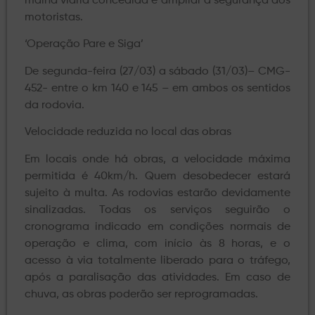
malha viária concedida e ampliar a segurança dos
motoristas.
‘Operação Pare e Siga’
De segunda-feira (27/03) a sábado (31/03)– CMG-
452- entre o km 140 e 145 – em ambos os sentidos
da rodovia.
Velocidade reduzida no local das obras
Em locais onde há obras, a velocidade máxima
permitida é 40km/h. Quem desobedecer estará
sujeito à multa. As rodovias estarão devidamente
sinalizadas. Todas os serviços seguirão o
cronograma indicado em condições normais de
operação e clima, com início às 8 horas, e o
acesso à via totalmente liberado para o tráfego,
após a paralisação das atividades. Em caso de
chuva, as obras poderão ser reprogramadas.