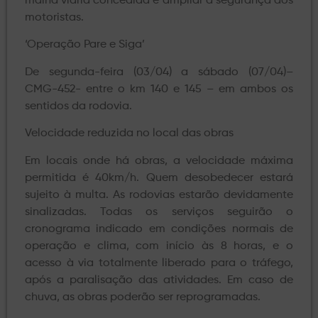
malha viária concedida e ampliar a segurança dos
motoristas.
‘Operação Pare e Siga’
De segunda-feira (03/04) a sábado (07/04)–
CMG-452- entre o km 140 e 145 – em ambos os
sentidos da rodovia.
Velocidade reduzida no local das obras
Em locais onde há obras, a velocidade máxima
permitida é 40km/h. Quem desobedecer estará
sujeito à multa. As rodovias estarão devidamente
sinalizadas. Todas os serviços seguirão o
cronograma indicado em condições normais de
operação e clima, com início às 8 horas, e o
acesso à via totalmente liberado para o tráfego,
após a paralisação das atividades. Em caso de
chuva, as obras poderão ser reprogramadas.