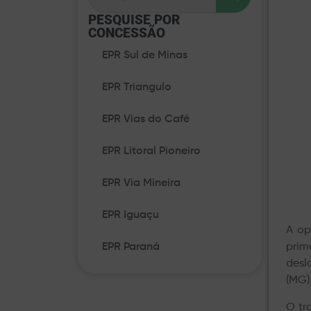
PESQUISE POR
CONCESSÃO​
EPR Sul de Minas
EPR Triangulo
EPR Vias do Café
EPR Litoral Pioneiro
EPR Via Mineira
EPR Iguaçu
A op
EPR Paraná
prim
desl
(MG)
O tr