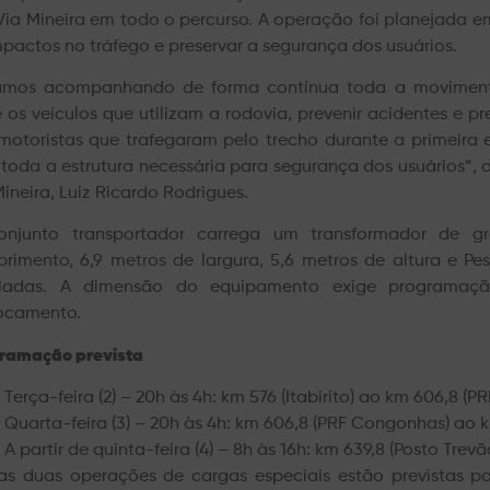
Via Mineira em todo o percurso. A operação foi planejada em
mpactos no tráfego e preservar a segurança dos usuários.
amos acompanhando de forma contínua toda a movimenta
e os veículos que utilizam a rodovia, prevenir acidentes e 
motoristas que trafegaram pelo trecho durante a primeira
toda a estrutura necessária para segurança dos usuários”,
Mineira, Luiz Ricardo Rodrigues.
njunto transportador carrega um transformador de g
rimento, 6,9 metros de largura, 5,6 metros de altura e P
eladas. A dimensão do equipamento exige programaçã
ocamento.
ramação prevista
Terça-feira (2) – 20h às 4h: km 576 (Itabirito) ao km 606,8 (
Quarta-feira (3) – 20h às 4h: km 606,8 (PRF Congonhas) ao k
A partir de quinta-feira (4) – 8h às 16h: km 639,8 (Posto Trevã
as duas operações de cargas especiais estão previstas p