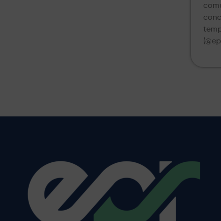
comu
conc
temp
(@ep