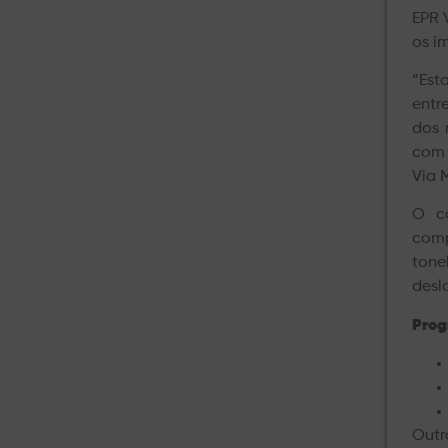
EPR 
os i
“Est
entr
dos 
com 
Via 
O co
comp
ton
desl
Prog
Outr