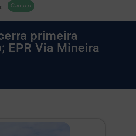
Contato
s
erra primeira
); EPR Via Mineira