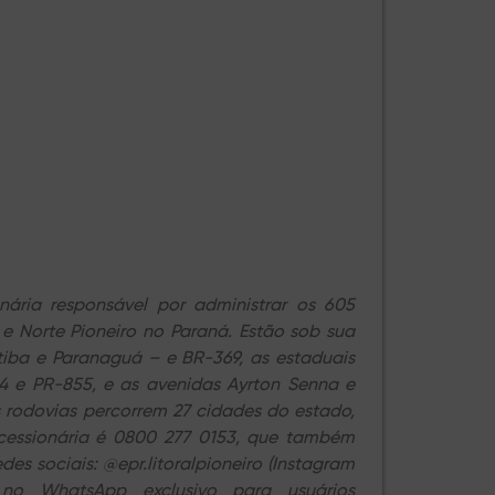
nária responsável por administrar os 605
 e Norte Pioneiro no Paraná. Estão sob sua
itiba e Paranaguá – e BR-369, as estaduais
04 e PR-855, e as avenidas Ayrton Senna e
 rodovias percorrem 27 cidades do estado,
ncessionária é 0800 277 0153, que também
es sociais: @epr.litoralpioneiro (Instagram
 no WhatsApp exclusivo para usuários