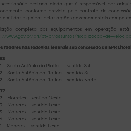
ncessionária destaca ainda que é responsável por adquir
ionamento, conforme previsto pelo contrato de concessão.
o emitidas e geridas pelos órgãos governamentais competen
lação completa dos equipamentos em operação está d
s://www.gov.br/prf/pt-br/assuntos/fiscalizacao-de-velocid
s radares nas rodovias federais sob concessão da EPR Litoral
53
1 – Santo Antônio da Platina – sentido Sul
2 – Santo Antônio da Platina – sentido Sul
2 – Santo Antônio da Platina – sentido Norte
77
2 – Morretes – sentido Oeste
3 – Morretes – sentido Leste
5 – Morretes – sentido Leste
6 – Morretes – sentido Leste
1 – Morretes – sentido Leste