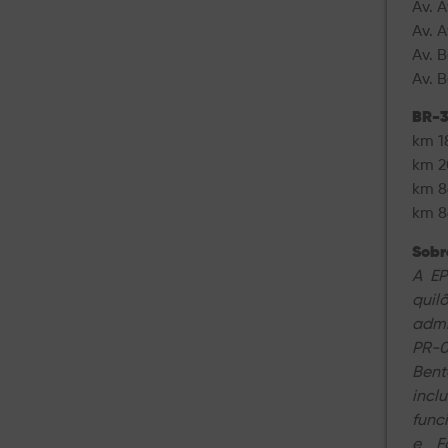
Av. 
Av. 
Av. 
Av. 
BR-3
km 1
km 2
km 8
km 8
Sobre
A EP
quil
admi
PR-0
Bent
incl
func
e F