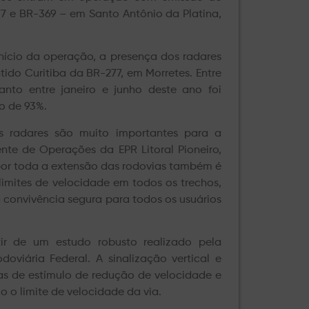
77 e BR-369 – em Santo Antônio da Platina,
ício da operação, a presença dos radares
tido Curitiba da BR-277, em Morretes. Entre
anto entre janeiro e junho deste ano foi
o de 93%.
 Os radares são muito importantes para a
nte de Operações da EPR Litoral Pioneiro,
 por toda a extensão das rodovias também é
 limites de velocidade em todos os trechos,
 convivência segura para todos os usuários
tir de um estudo robusto realizado pela
oviária Federal. A sinalização vertical e
has de estímulo de redução de velocidade e
 o limite de velocidade da via.