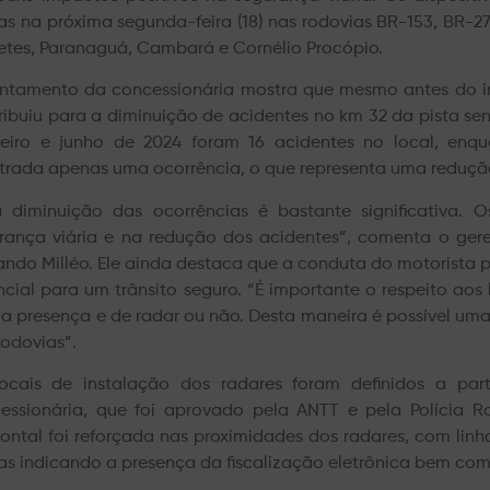
as na próxima segunda-feira (18) nas rodovias BR-153, BR-2
etes, Paranaguá, Cambará e Cornélio Procópio.
ntamento da concessionária mostra que mesmo antes do in
ribuiu para a diminuição de acidentes no km 32 da pista sen
reiro e junho de 2024 foram 16 acidentes no local, enqu
strada apenas uma ocorrência, o que representa uma reduçã
a diminuição das ocorrências é bastante significativa.
rança viária e na redução dos acidentes”, comenta o gere
ando Milléo. Ele ainda destaca que a conduta do motorista
ncial para um trânsito seguro. “É importante o respeito aos
a presença e de radar ou não. Desta maneira é possível uma
rodovias”.
ocais de instalação dos radares foram definidos a par
essionária, que foi aprovado pela ANTT e pela Polícia Rod
zontal foi reforçada nas proximidades dos radares, com lin
as indicando a presença da fiscalização eletrônica bem como