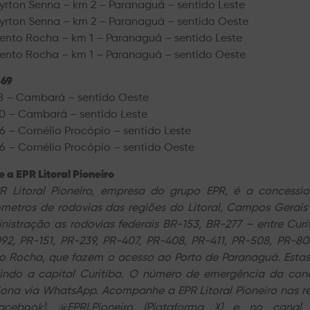
Ayrton Senna – km 2 – Paranaguá – sentido Leste
Ayrton Senna – km 2 – Paranaguá – sentido Oeste
Bento Rocha – km 1 – Paranaguá – sentido Leste
Bento Rocha – km 1 – Paranaguá – sentido Oeste
69
8 – Cambará – sentido Oeste
0 – Cambará – sentido Leste
6 – Cornélio Procópio – sentido Leste
6 – Cornélio Procópio – sentido Oeste
 a EPR Litoral Pioneiro
R Litoral Pioneiro, empresa do grupo EPR, é a concessio
ômetros de rodovias das regiões do Litoral, Campos Gerais
nistração as rodovias federais BR-153, BR-277 – entre Cur
92, PR-151, PR-239, PR-407, PR-408, PR-411, PR-508, PR-8
o Rocha, que fazem o acesso ao Porto de Paranaguá. Estas
uindo a capital Curitiba. O número de emergência da co
iona via WhatsApp. Acompanhe a EPR Litoral Pioneiro nas red
acebook), @EPRLPioneiro (Plataforma X) e no canal