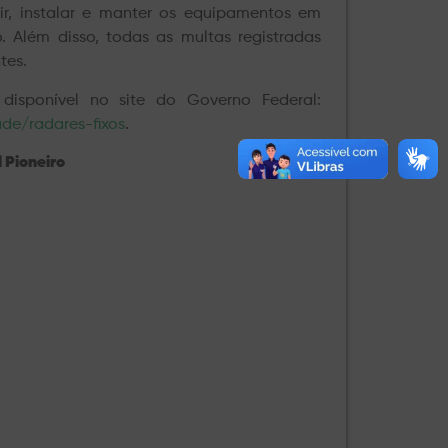
ir, instalar e manter os equipamentos em
 Além disso, todas as multas registradas
tes.
isponível no site do Governo Federal:
ade/radares-fixos
.
 Pioneiro