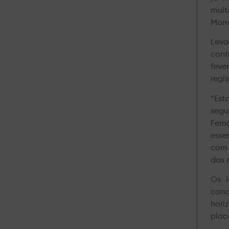
mult
Morr
Leva
cont
feve
regi
“Est
segu
Fern
esse
com 
das 
Os l
conc
hori
plac