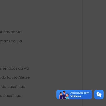
tidos da via
tidos da via
 sentidos da via
tido Pouso Alegre
tido Jacutinga
do Jacutinga