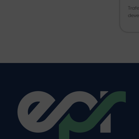
Traf
deve