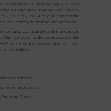
Minas informa que, entre os dias 26 e 30 de
lhorias funcionais. Durante esse período,
9, MG-295 e MG-290. A medida é necessária
ante a movimentação de máquinas pesadas.
m contarão com trabalhos de manutenção
o. Além do trabalho de conservação, a EPR
-459 no km 75, em Congonhal, e no km 68,
 para o tráfego.
ambos os sentidos
os os sentidos da via
o Poços de Caldas