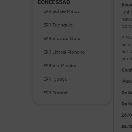
CONCESSÃO​
Pous
EPR Sul de Minas
junh
have
EPR Triangulo
para
A MG
EPR Vias do Café
esta
Sul 
EPR Litoral Pioneiro
em S
EPR Via Mineira
Conf
EPR Iguaçu
Para
De S
EPR Paraná
De S
26/0
26/0