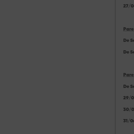
27/0
Pare
De S
De S
Pare
De S
29/0
30/
31/0