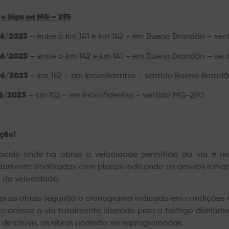
 e Siga na MG – 295
6/2023
– entre o km 141 e km 142 – em Bueno Brandão – se
6/2023
– entre o km 142 e km 141 – em Bueno Brandão – se
06/2023
– km 152 – em Inconfidentes – sentido Bueno Brand
6/2023
– km 152 – em Inconfidentes – sentido MG-290
ção!
ocais onde há obras a velocidade permitida da via é re
damente sinalizadas com placas indicando os desvios e man
 da velocidade.
s as obras seguirão o cronograma indicado em condições n
 o acesso a via totalmente liberado para o tráfego diariam
 de chuva, as obras poderão ser reprogramadas.