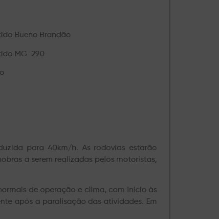
ntido Bueno Brandão
ntido MG-290
ão
duzida para 40km/h. As rodovias estarão
obras a serem realizadas pelos motoristas,
ormais de operação e clima, com início às
ente após a paralisação das atividades. Em