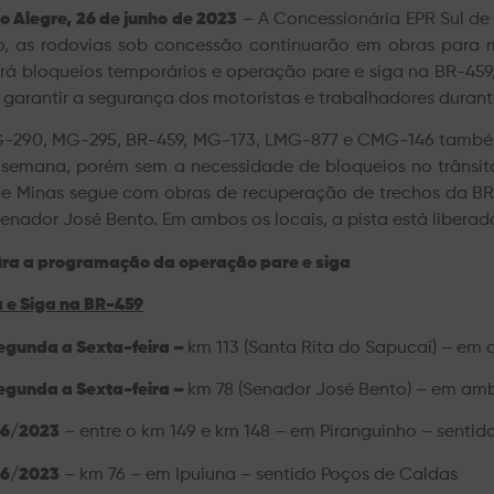
o Alegre, 26 de junho de 2023
– A Concessionária EPR Sul de 
o, as rodovias sob concessão continuarão em obras para me
rá bloqueios temporários e operação pare e siga na BR-45
 garantir a segurança dos motoristas e trabalhadores dur
-290, MG-295, BR-459, MG-173, LMG-877 e CMG-146 també
 semana, porém sem a necessidade de bloqueios no trânsit
de Minas segue com obras de recuperação de trechos da BR
enador José Bento. Em ambos os locais, a pista está liberada
ira a programação da operação pare e siga
 e Siga na BR-459
egunda a Sexta-feira –
km 113 (Santa Rita do Sapucaí) – em 
egunda a Sexta-feira –
km 78 (Senador José Bento) – em amb
6/2023
– entre o km 149 e km 148 – em Piranguinho – sentid
6/2023
– km 76 – em Ipuiuna – sentido Poços de Caldas