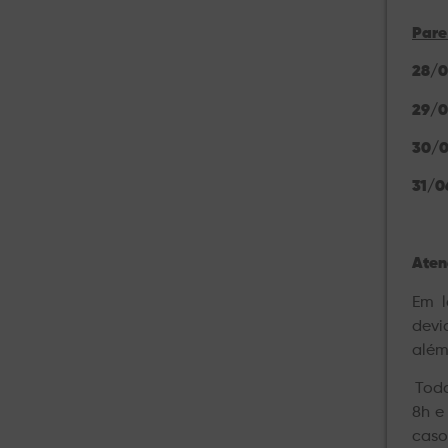
Pare
28/0
29/0
30/
31/0
Aten
Em l
devi
além
Toda
8h e
caso