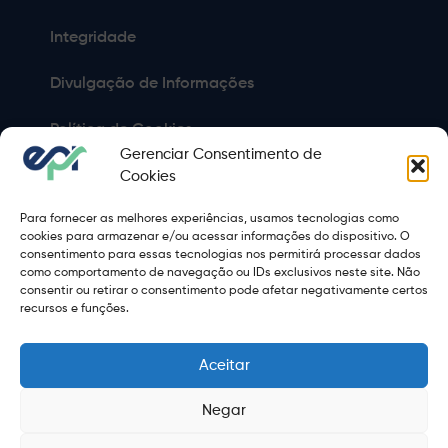
Integridade
Divulgação de Informações
Política de Cookies
Gerenciar Consentimento de
Política de Privacidade
Cookies
Para fornecer as melhores experiências, usamos tecnologias como
Sitemap
cookies para armazenar e/ou acessar informações do dispositivo. O
consentimento para essas tecnologias nos permitirá processar dados
Termos de Uso
como comportamento de navegação ou IDs exclusivos neste site. Não
consentir ou retirar o consentimento pode afetar negativamente certos
Copyright 2021 © 2026 Grupo EPR - Todos Os Direitos
recursos e funções.
Reservados
Aceitar
Negar