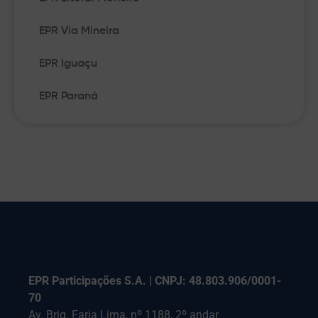
EPR Via Mineira
EPR Iguaçu
EPR Paraná
EPR Participações S.A. | CNPJ: 48.803.906/0001-
70
Av. Brig. Faria Lima, nº 1188, 2º andar