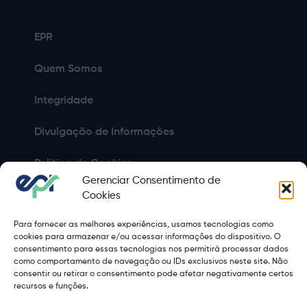
EPR
Quem Somos
Integridade
Divulgação de Informações
Política de Cookies
Gerenciar Consentimento de
Política de Privacidade
Cookies
Para fornecer as melhores experiências, usamos tecnologias como
Sitemap
cookies para armazenar e/ou acessar informações do dispositivo. O
consentimento para essas tecnologias nos permitirá processar dados
Termos de Uso
como comportamento de navegação ou IDs exclusivos neste site. Não
consentir ou retirar o consentimento pode afetar negativamente certos
Copyright 2021 © 2026 Grupo EPR - Todos Os Direitos
recursos e funções.
Reservados