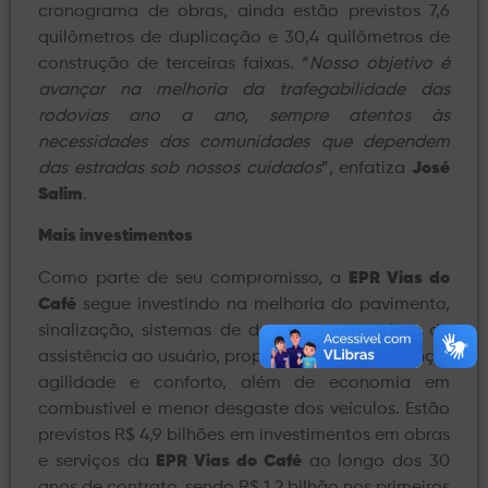
cronograma de obras, ainda estão previstos 7,6
quilômetros de duplicação e 30,4 quilômetros de
construção de terceiras faixas. “
Nosso objetivo é
avançar na melhoria da trafegabilidade das
rodovias ano a ano, sempre atentos às
necessidades das comunidades que dependem
das estradas sob nossos cuidados
”, enfatiza
José
Salim
.
Mais investimentos
Como parte de seu compromisso, a
EPR Vias do
Café
segue investindo na melhoria do pavimento,
sinalização, sistemas de drenagem e serviços de
assistência ao usuário, proporcionando segurança,
agilidade e conforto, além de economia em
combustível e menor desgaste dos veículos. Estão
previstos R$ 4,9 bilhões em investimentos em obras
e serviços da
EPR Vias do Café
ao longo dos 30
anos de contrato, sendo R$ 1,2 bilhão nos primeiros