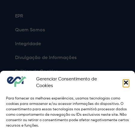
EPR
Quem Somos
Integridade
Divulgação de Informações
Política de Cookies
Gerenciar Consentimento de
Política de Privacidade
Cookies
Para fornecer as melhores experiências, usamos tecnologias como
Sitemap
cookies para armazenar e/ou acessar informações do dispositivo. O
consentimento para essas tecnologias nos permitirá processar dados
Termos de Uso
como comportamento de navegação ou IDs exclusivos neste site. Não
consentir ou retirar o consentimento pode afetar negativamente certos
Copyright 2021 © 2026 Grupo EPR - Todos Os Direitos
recursos e funções.
Reservados