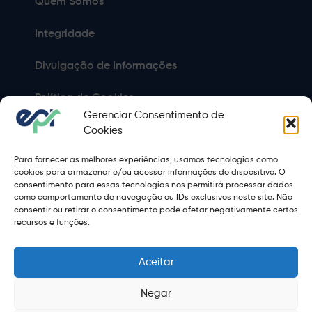
Quem Somos
Integridade
Divulgação de Informações
Política de Cookies
Gerenciar Consentimento de
Política de Privacidade
Cookies
Para fornecer as melhores experiências, usamos tecnologias como
Sitemap
cookies para armazenar e/ou acessar informações do dispositivo. O
consentimento para essas tecnologias nos permitirá processar dados
Termos de Uso
como comportamento de navegação ou IDs exclusivos neste site. Não
consentir ou retirar o consentimento pode afetar negativamente certos
Copyright 2021 © 2026 Grupo EPR - Todos Os Direitos
recursos e funções.
Reservados
Aceitar
Negar