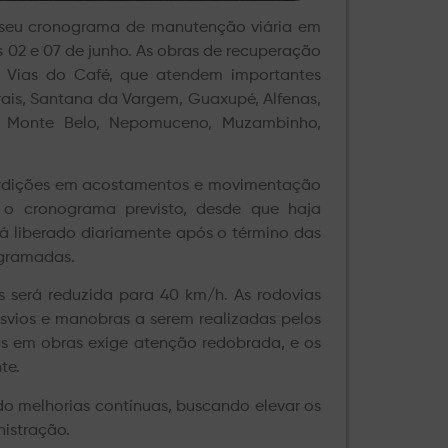
seu cronograma de manutenção viária em
as 02 e 07 de junho. As obras de recuperação
 Vias do Café, que atendem importantes
ais, Santana da Vargem, Guaxupé, Alfenas,
s, Monte Belo, Nepomuceno, Muzambinho,
nterdições em acostamentos e movimentação
 o cronograma previsto, desde que haja
rá liberado diariamente após o término das
ogramadas.
s será reduzida para 40 km/h. As rodovias
svios e manobras a serem realizadas pelos
ias em obras exige atenção redobrada, e os
te.
o melhorias contínuas, buscando elevar os
istração.