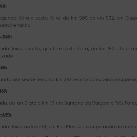
46:
egunda-feira a sexta-feira, do km 505 ao km 532, em Guax
zontal e tacha
-369:
nda-feira, quarta, quinta e sexta-feira, do km 150 até o k
lizado
65:
uarta até sexta-feira, no km 352, em Nepomuceno, recuper
67:
do, do km 0 até o km 17, em Santana da Vargem e Três Ponta
-491:
nda-feira, no km 218, em Elói Mendes, recuperação de dren