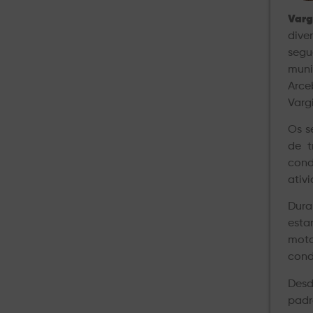
Varg
dive
segu
muni
Arce
Varg
Os s
de t
cond
ativ
Dura
esta
moto
cond
Desd
padr