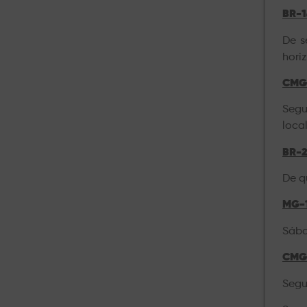
BR-1
De s
hori
CMG
Segu
loca
BR-2
De q
MG-1
Sába
CMG
Segu