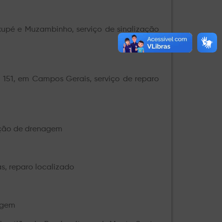
upé e Muzambinho, serviço de sinalização
m 151, em Campos Gerais, serviço de reparo
ação de drenagem
s, reparo localizado
agem