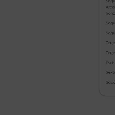
Segu
Arce
hori
Segu
Segu
Terç
Terç
De t
Sext
Sába