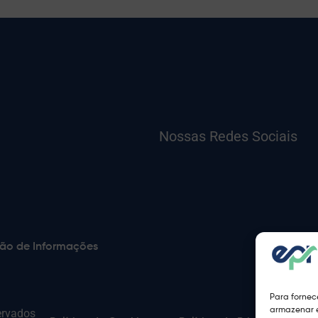
Nossas Redes Sociais
ão de Informações
Para fornec
armazenar e
ervados