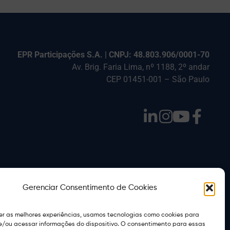
EPR Participações S.A. | CNPJ: 48.803.906/0001-70
Av. Brig. Faria Lima, nº 1188, 2º andar
CEP 01451-001 – São Paulo
Gerenciar Consentimento de Cookies
er as melhores experiências, usamos tecnologias como cookies para
/ou acessar informações do dispositivo. O consentimento para essas