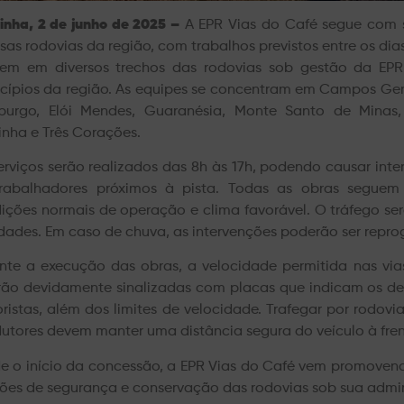
inha, 2 de junho de 2025 –
A EPR Vias do Café segue com 
rsas rodovias da região, com trabalhos previstos entre os di
em em diversos trechos das rodovias sob gestão da EPR
cípios da região. As equipes se concentram em Campos Ger
burgo, Elói Mendes, Guaranésia, Monte Santo de Mina
inha e Três Corações.
erviços serão realizados das 8h às 17h, podendo causar i
rabalhadores próximos à pista. Todas as obras seguem
ições normais de operação e clima favorável. O tráfego se
idades. Em caso de chuva, as intervenções poderão ser repr
nte a execução das obras, a velocidade permitida nas via
rão devidamente sinalizadas com placas que indicam os de
ristas, além dos limites de velocidade. Trafegar por rodov
utores devem manter uma distância segura do veículo à fren
e o início da concessão, a EPR Vias do Café vem promovend
ões de segurança e conservação das rodovias sob sua admin