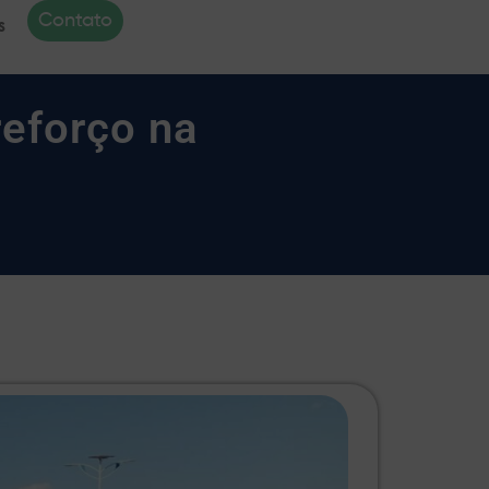
Contato
s
reforço na