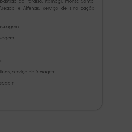
bastião do Paraíso, Itamogi, Monte Santo,
reado e Alfenas, serviço de sinalização
 fresagem
resagem
do
inas, serviço de fresagem
resagem