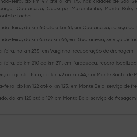
nda-feira, do km 4,7 até o km 175, nas cidades de São Se
burgo, Guaranésia, Guaxupé, Muzambinho, Monte Belo, A
zontal e tacha
nda-feira, do km 60 até o km 61, em Guaranésia, serviço de
nda-feira, do km 65 ao km 66, em Guaranésia, serviço de f
a-feira, no km 235, em Varginha, recuperação de drenagem
a-feira, do km 210 ao km 211, em Paraguaçu, reparo localiza
erça a quinta-feira, do km 42 ao km 44, em Monte Santo de M
a-feira, do km 122 até o km 123, em Monte Belo, serviço de f
do, do km 128 até o 129, em Monte Belo, serviço de fresagem