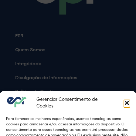
EPR
Quem Somos
Integridade
Divulgação de Informações
Política de Cookies
Gerenciar Consentimento de
Política de Privacidade
Cookies
Para fornecer as melhores experiências, usamos tecnologias como
Sitemap
cookies para armazenar e/ou acessar informações do dispositivo. O
consentimento para essas tecnologias nos permitirá processar dados
Termos de Uso
como comportamento de navegação ou IDs exclusivos neste site. Não