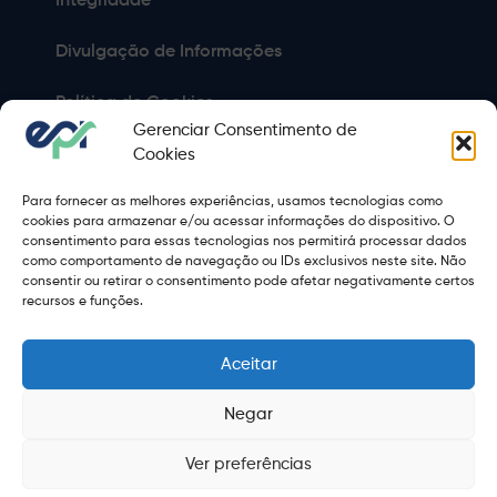
Integridade
Divulgação de Informações
Política de Cookies
Gerenciar Consentimento de
Política de Privacidade
Cookies
Para fornecer as melhores experiências, usamos tecnologias como
Sitemap
cookies para armazenar e/ou acessar informações do dispositivo. O
consentimento para essas tecnologias nos permitirá processar dados
Termos de Uso
como comportamento de navegação ou IDs exclusivos neste site. Não
consentir ou retirar o consentimento pode afetar negativamente certos
Copyright 2021 © 2026 Grupo EPR - Todos Os Direitos
recursos e funções.
Reservados
Aceitar
Negar
Ver preferências