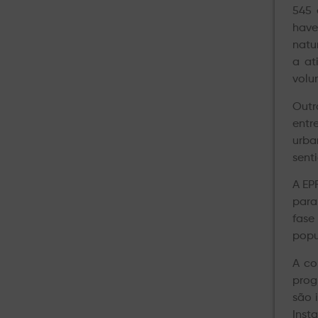
545 
have
natu
a at
volu
Outr
entr
urba
sent
A EP
para
fase
popu
A co
prog
são 
Insta