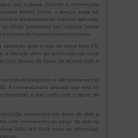
goa dos Ingleses. Durante a intervenção,
izonte (norte). Como o serviço exige luz
ência e durabilidade do material aplicado,
 escolhido justamente por registrar menor
a minimizar os impactos aos motoristas.
peração pare e siga na terça-feira (17),
so, a atenção deve ser redobrada nas áreas
as com desvios de faixas de acordo com o
 contratual obrigatório e são fundamentais
40. A concessionária destaca que está na
o da concessão, e que conta com o apoio da
inalização temporária nas áreas de obra e
os com intervenções ao longo da rodovia
telefone 0800 003 1040, canal do WhatsApp,
.com.br.