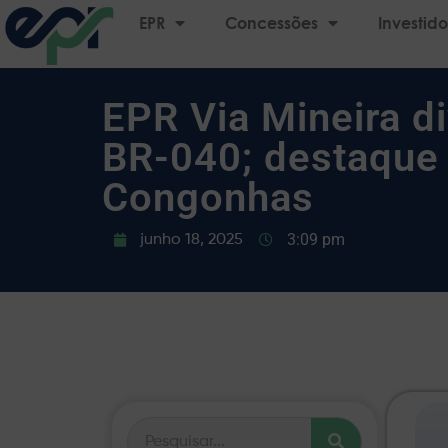
EPR
Concessões
Investido
EPR Via Mineira d
BR-040; destaque 
Congonhas
3:09 pm
junho 18, 2025