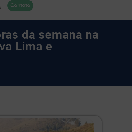
Contato
s
bras da semana na
va Lima e