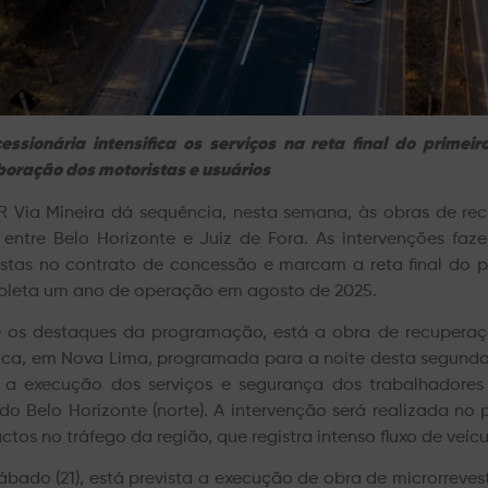
essionária intensifica os serviços na reta final do prime
boração dos motoristas e usuários
R Via Mineira dá sequência, nesta semana, às obras de 
 entre Belo Horizonte e Juiz de Fora. As intervenções fa
istas no contrato de concessão e marcam a reta final do p
leta um ano de operação em agosto de 2025.
e os destaques da programação, está a obra de recuperaç
ca, em Nova Lima, programada para a noite desta segunda-fei
 a execução dos serviços e segurança dos trabalhadores 
ido Belo Horizonte (norte). A intervenção será realizada no
ctos no tráfego da região, que registra intenso fluxo de veíc
ábado (21), está prevista a execução de obra de microrreve