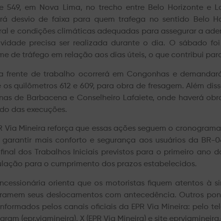
e 549, em Nova Lima, no trecho entre Belo Horizonte e La
rá desvio de faixa para quem trafega no sentido Belo Hor
ral e condições climáticas adequadas para assegurar a ader
ividade precisa ser realizada durante o dia. O sábado foi
me de tráfego em relação aos dias úteis, o que contribui par
a frente de trabalho ocorrerá em Congonhas e demandará o
e os quilômetros 612 e 609, para obra de fresagem. Além dis
nas de Barbacena e Conselheiro Lafaiete, onde haverá obr
ido das execuções.
R Via Mineira reforça que essas ações seguem o cronograma
 garantir mais conforto e segurança aos usuários da BR-0
 final dos Trabalhos Iniciais previstos para o primeiro an
lação para o cumprimento dos prazos estabelecidos.
ncessionária orienta que os motoristas fiquem atentos à s
ramem seus deslocamentos com antecedência. Outros pont
informados pelos canais oficiais da EPR Via Mineira: pelo 
gram (epr.viamineira), X (EPR Via Mineira) e site eprviamineira