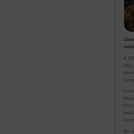
Conc
cola
A EP
040,
prev
comp
Entr
Mutu
Para
sent
impa
No s