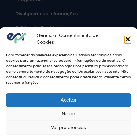
Integridade
Divulgação de Informações
Política de Cookies
Gerenciar Consentimento de
Política de Privacidade
Cookies
Para fornecer as melhores experiências, usamos tecnologias como
Sitemap
cookies para armazenar e/ou acessar informações do dispositivo. O
consentimento para essas tecnologias nos permitirá processar dados
Termos de Uso
como comportamento de navegação ou IDs exclusivos neste site. Não
consentir ou retirar o consentimento pode afetar negativamente certos
Copyright 2021 © 2026 Grupo EPR - Todos Os Direitos
recursos e funções.
Reservados
Aceitar
Negar
Ver preferências