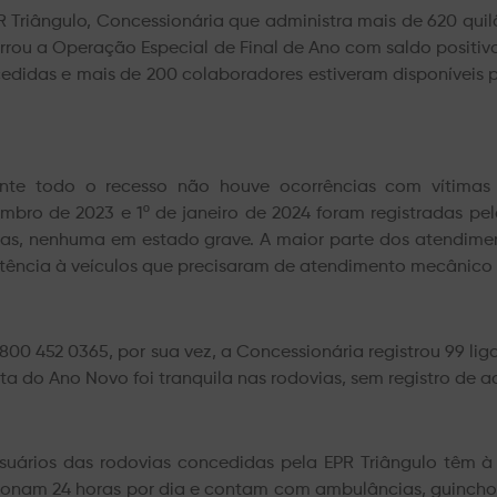
R Triângulo, Concessionária que administra mais de 620 quil
rrou a Operação Especial de Final de Ano com saldo positivo
edidas e mais de 200 colaboradores estiveram disponíveis 
nte todo o recesso não houve ocorrências com vítimas f
mbro de 2023 e 1º de janeiro de 2024 foram registradas pe
mas, nenhuma em estado grave. A maior parte dos atendimen
stência à veículos que precisaram de atendimento mecânico 
800 452 0365, por sua vez, a Concessionária registrou 99 li
lta do Ano Novo foi tranquila nas rodovias, sem registro de a
suários das rodovias concedidas pela EPR Triângulo têm à 
ionam 24 horas por dia e contam com ambulâncias, guinchos