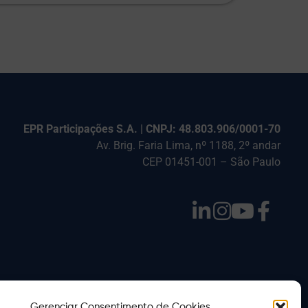
EPR Participações S.A. | CNPJ: 48.803.906/0001-70
Av. Brig. Faria Lima, nº 1188, 2º andar
CEP 01451-001 – São Paulo
Gerenciar Consentimento de Cookies