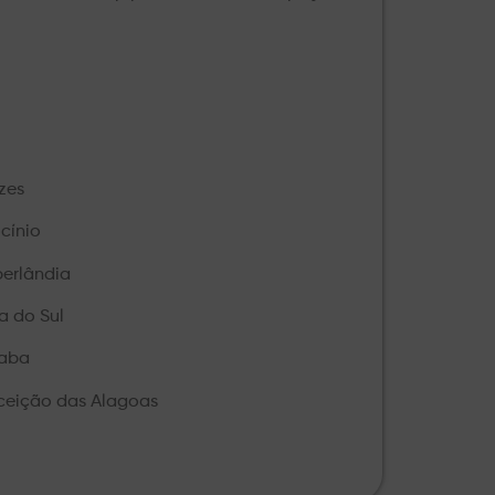
zes
cínio
berlândia
a do Sul
raba
nceição das Alagoas