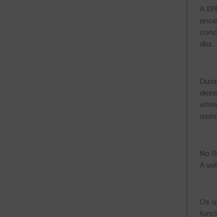
A EP
ence
conc
dia.
Dura
deze
víti
assi
No 0
A vo
Os u
func