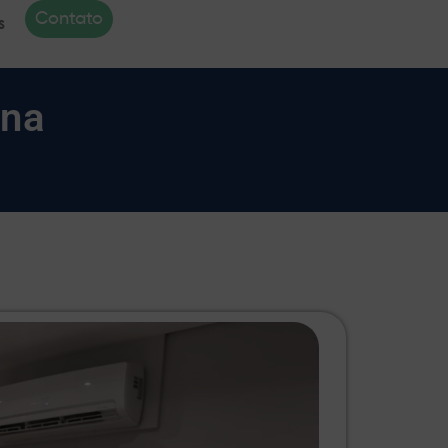
Contato
s
rna