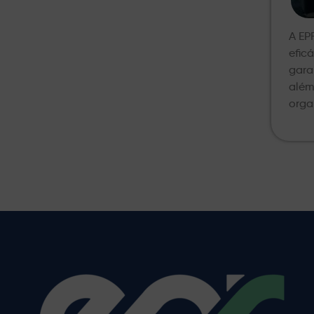
A EP
efic
gara
além
orga