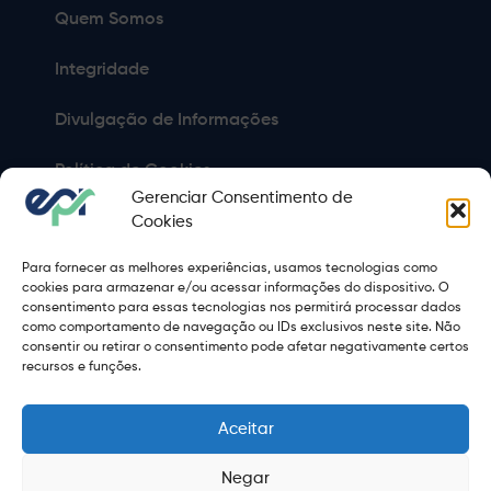
Quem Somos
Integridade
Divulgação de Informações
Política de Cookies
Gerenciar Consentimento de
Política de Privacidade
Cookies
Para fornecer as melhores experiências, usamos tecnologias como
Sitemap
cookies para armazenar e/ou acessar informações do dispositivo. O
consentimento para essas tecnologias nos permitirá processar dados
Termos de Uso
como comportamento de navegação ou IDs exclusivos neste site. Não
consentir ou retirar o consentimento pode afetar negativamente certos
Copyright 2021 © 2026 Grupo EPR - Todos Os Direitos
recursos e funções.
Reservados
Aceitar
Negar