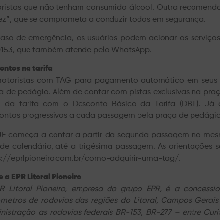
ristas que não tenham consumido álcool. Outra recomendaç
ez”, que se comprometa a conduzir todos em segurança.
aso de emergência, os usuários podem acionar os serviços
0153, que também atende pelo WhatsApp.
ontos na tarifa
otoristas com TAG para pagamento automático em seus v
a de pedágio. Além de contar com pistas exclusivas na pr
r da tarifa com o Desconto Básico da Tarifa (DBT). Já
ontos progressivos a cada passagem pela praça de pedágio 
F começa a contar a partir da segunda passagem no mes
de calendário, até a trigésima passagem. As orientações 
s://eprlpioneiro.com.br/como-adquirir-uma-tag/.
 a EPR Litoral Pioneiro
R Litoral Pioneiro, empresa do grupo EPR, é a concessio
ômetros de rodovias das regiões do Litoral, Campos Gerais
nistração as rodovias federais BR-153, BR-277 – entre Cur