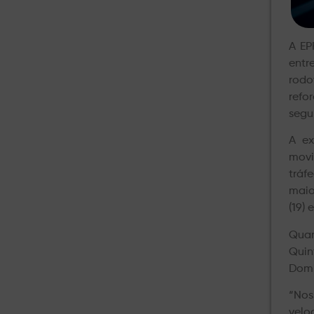
A EP
entr
rodo
refo
segu
A ex
movi
tráf
maio
(19)
Quar
Quint
Domi
“Nos
velo