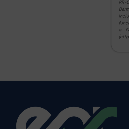
PR-0
Bent
incl
func
e F
(htt