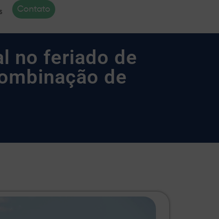
Contato
s
l no feriado de
combinação de