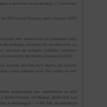
ão é escolher, entre amigos, o “motorista
 da EPR Litoral Pioneiro pelo número 0800
eículos têm benefícios ao passarem pela
aça de pedágio, recebem 5% de desconto no
 os veículos de passeio também recebem
no Desconto de Usuário Frequente (DUF).
mo sentido da rodovia e dentro do mesmo
sobre como adquirir uma TAG estão no link
nária responsável por administrar os 605
 e Norte Pioneiro no Paraná. Estão sob sua
itiba e Paranaguá – e BR-369, as estaduais