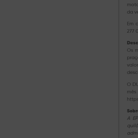
moto
da v
Em c
277 
Desc
Os m
praç
valo
desc
O DU
mês 
http
Sobre
A EP
quil
admi