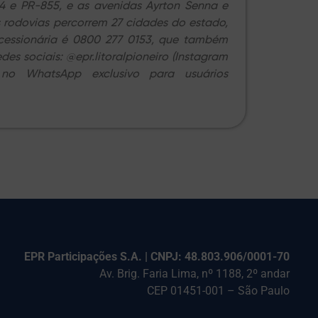
04 e PR-855, e as avenidas Ayrton Senna e
 rodovias percorrem 27 cidades do estado,
ncessionária é 0800 277 0153, que também
es sociais: @epr.litoralpioneiro (Instagram
 no WhatsApp exclusivo para usuários
EPR Participações S.A. | CNPJ: 48.803.906/0001-70
Av. Brig. Faria Lima, nº 1188, 2º andar
CEP 01451-001 – São Paulo