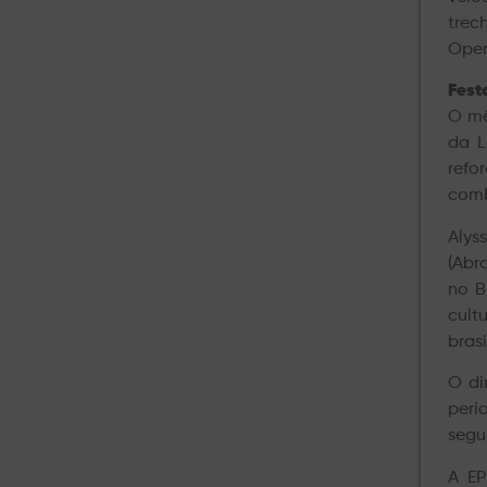
trec
Oper
Fest
O mê
da L
refo
comb
Alys
(Abr
no B
cult
brasi
O di
perí
segu
A EP