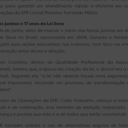
ho para garantir um atendimento rápido e eficiente em c
ações da EPR Litoral Pioneiro, Fernando Milléo.
as juninas e 17 anos da Lei Seca
s de junho, além de marcar o início das festas juninas em d
ei Seca no Brasil, sancionada em 2008. Durante o feriado 
rçará suas ações educativas nas rodovias, com foco na ori
inação entre álcool e direção.
son Coimbra, diretor de Qualidade Profissional da Asso
amet), lembra que, à época da criação da lei, o álcool era 
rasil. Segundo ele, “a lei não apenas trouxe mais segura
ural importante, iniciando um processo de transformaç
leira”.
retor de Operações da EPR, Carlo Framarim, reforça a men
odo é de celebração, mas também de atenção redobrada. Se
rança e proteja sua vida e a de todos que estão convivendo
R também orienta o uso de alternativas seguras de trans