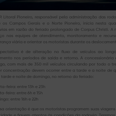
R Litoral Pioneiro, responsável pela administração das rodo
e os Campos Gerais e o Norte Pioneiro, inicia nesta qua
vias em razão do feriado prolongado de Corpus Christi. A 
rço nas equipes de atendimento, monitoramento e recurs
rança viária e orientar os motoristas durante os deslocamen
pectativa é de alteração no fluxo de veículos ao long
mento nos períodos de saída e retorno. A concessionári
ego, com mais de 350 mil veículos circulando por todo o tr
r concentração devem ocorrer entre a tarde e a noite de q
 e tarde e noite de domingo, no retorno do feriado:
ta-feira: entre 13h e 23h
a-feira: entre 6h e 15h
ngo: entre 16h e 22h
sa orientação é que os motoristas programem suas viagens 
cidade e fiquem atentos às condições da rodovia. Teremos