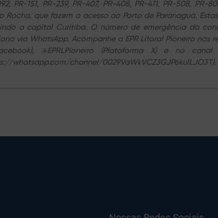
92, PR-151, PR-239, PR-407, PR-408, PR-411, PR-508, PR-8
o Rocha, que fazem o acesso ao Porto de Paranaguá. Estas
uindo a capital Curitiba. O número de emergência da co
iona via WhatsApp. Acompanhe a EPR Litoral Pioneiro nas red
acebook), @EPRLPioneiro (Plataforma X) e no canal
ps://whatsapp.com/channel/0029VaWkVCZ3GJP6kulLJO3T).
Nossas Redes Sociais