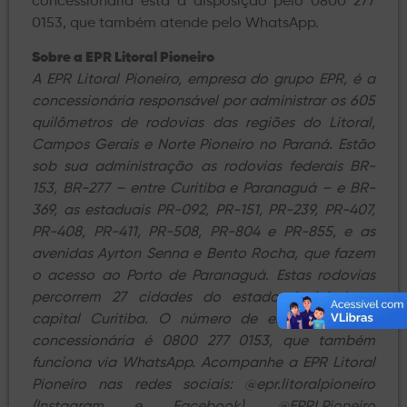
concessionária está à disposição pelo 0800 277
0153, que também atende pelo WhatsApp.
Sobre a EPR Litoral Pioneiro
A EPR Litoral Pioneiro, empresa do grupo EPR, é a
concessionária responsável por administrar os 605
quilômetros de rodovias das regiões do Litoral,
Campos Gerais e Norte Pioneiro no Paraná. Estão
sob sua administração as rodovias federais BR-
153, BR-277 – entre Curitiba e Paranaguá – e BR-
369, as estaduais PR-092, PR-151, PR-239, PR-407,
PR-408, PR-411, PR-508, PR-804 e PR-855, e as
avenidas Ayrton Senna e Bento Rocha, que fazem
o acesso ao Porto de Paranaguá. Estas rodovias
percorrem 27 cidades do estado, incluindo a
capital Curitiba. O número de emergência da
concessionária é 0800 277 0153, que também
funciona via WhatsApp. Acompanhe a EPR Litoral
Pioneiro nas redes sociais: @epr.litoralpioneiro