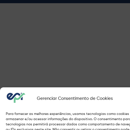
Gerenciar Consentimento de Cookies
Para fornecer as melhores experiências, usamos tecnologias como cookies
armazenar e/ou acessar informações do dispositivo. O consentimento par
tecnologias nos permitirá processar dados como comportamento de nav
ou IDs exclusivos neste site. Não consentir ou retirar o consentimento pode