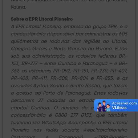
Nunes (cunhado de Débora) e a irmã da gestante,
Kauna.
Sobre a EPR Litoral Pioneiro
A EPR Litoral Pioneiro, empresa do grupo EPR, é a
concessionária responsável por administrar os 605
quilômetros de rodovias das regiões do Litoral,
Campos Gerais e Norte Pioneiro no Paraná. Estão
sob sua administração as rodovias federais BR-
153, BR-277 – entre Curitiba e Paranaguá – e BR-
369, as estaduais PR-092, PR-151, PR-239, PR-407,
PR-408, PR-411, PR-508, PR-804 e PR-855, e as
avenidas Ayrton Senna e Bento Rocha, que fazem
o acesso ao Porto de Paranaguá. Estas rodovias
percorrem 27 cidades do estado, incluindo a
capital Curitiba. O número de emergência da
concessionária é 0800 277 0153, que também
funciona via WhatsApp. Acompanhe a EPR Litoral
Pioneiro nas redes sociais: @epr.litoralpioneiro
(Instagram e Facebook), @EPRLPioneiro