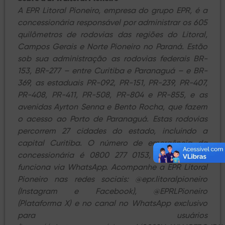
A EPR Litoral Pioneiro, empresa do grupo EPR, é a
concessionária responsável por administrar os 605
quilômetros de rodovias das regiões do Litoral,
Campos Gerais e Norte Pioneiro no Paraná. Estão
sob sua administração as rodovias federais BR-
153, BR-277 – entre Curitiba e Paranaguá – e BR-
369, as estaduais PR-092, PR-151, PR-239, PR-407,
PR-408, PR-411, PR-508, PR-804 e PR-855, e as
avenidas Ayrton Senna e Bento Rocha, que fazem
o acesso ao Porto de Paranaguá. Estas rodovias
percorrem 27 cidades do estado, incluindo a
capital Curitiba. O número de emergência da
concessionária é 0800 277 0153, que também
funciona via WhatsApp. Acompanhe a EPR Litoral
Pioneiro nas redes sociais: @epr.litoralpioneiro
(Instagram e Facebook), @EPRLPioneiro
(Plataforma X) e no canal no WhatsApp exclusivo
para usuários