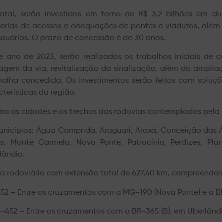
otal, serão investidos em torno de R$ 3,2 bilhões em dup
orias de acessos e adequações de pontes e viadutos, além 
usuários. O prazo de concessão é de 30 anos.
e ano de 2023, serão realizados os trabalhos iniciais de
agem da via, revitalização da sinalização, além da ampli
alha concedida. Os investimentos serão feitos com soluç
cterísticas da região.
ira as cidades e os trechos das rodovias contemplados pela
unicípios: Água Comprida, Araguari, Araxá, Conceição das Ala
s, Monte Carmelo, Nova Ponte, Patrocínio, Perdizes, Pl
lândia.
a rodoviária com extensão total de 627,40 km, compreende
52 – Entre os cruzamentos com a MG-190 (Nova Ponte) e a B
452 – Entre os cruzamentos com a BR-365 (B), em Uberlândi