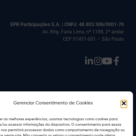
EPR Participações S.A. | CNPJ: 48.803.906/0001-70
Av. Brig. Faria Lima, nº 1188, 2º andar
CEP 01451-001 – São Paulo
Gerenciar Consentimento de Cookies
er as melhores experiências, usamos tecnologias como cookies para
/ou acessar informações do dispositivo. O consentimento para essas
Sitemap
Termos de Uso
s nos permitirá processar dados como comportamento de navegação ou
vos neste site. Não consentir ou retirar o consentimento pode afetar