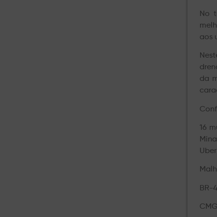
No t
melh
aos 
Nest
dren
da m
cara
Conf
16 m
Mina
Uber
Malh
BR-4
CMG-