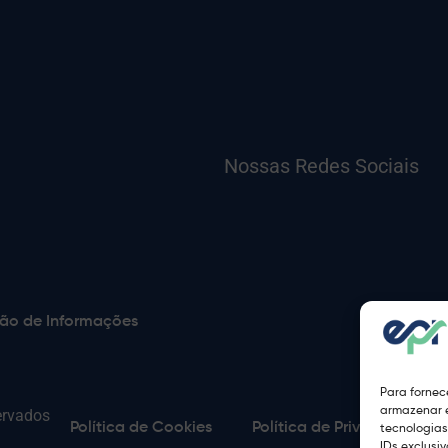
Nossas Redes Sociais
ão de Informações
Para fornec
armazenar e
ervados
Política de Cookies
Política de Privacidade
tecnologia
IDs exclusi