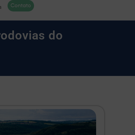
Contato
s
rodovias do