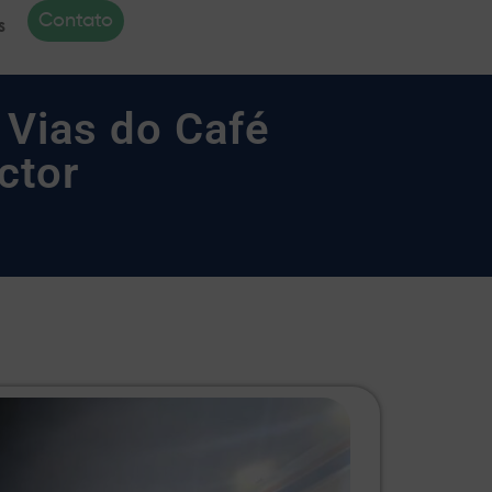
Contato
s
 Vias do Café
ctor