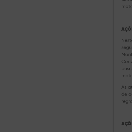
moto
AÇÕ
Nest
segu
Mon
Conv
busc
moto
As a
de a
regra
AÇÕE