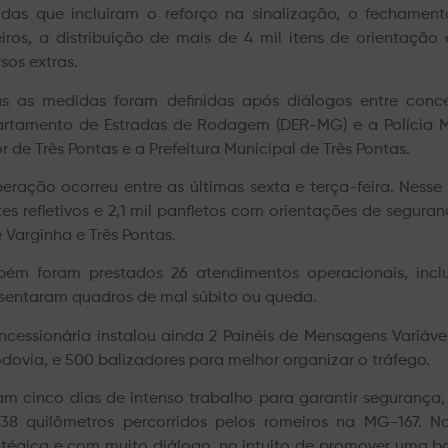
das que incluíram o reforço na sinalização, o fechament
iros, a distribuição de mais de 4 mil itens de orientação
sos extras.
s as medidas foram definidas após diálogos entre conc
rtamento de Estradas de Rodagem (DER-MG) e a Polícia Mil
r de Três Pontas e a Prefeitura Municipal de Três Pontas.
eração ocorreu entre as últimas sexta e terça-feira. Nesse p
tes refletivos e 2,1 mil panfletos com orientações de segur
e Varginha e Três Pontas.
ém foram prestados 26 atendimentos operacionais, incl
sentaram quadros de mal súbito ou queda.
ncessionária instalou ainda 2 Painéis de Mensagens Variáve
odovia, e 500 balizadores para melhor organizar o tráfego.
am cinco dias de intenso trabalho para garantir segurança, 
38 quilômetros percorridos pelos romeiros na MG-167. 
atégica e com muito diálogo, no intuito de promover uma bo