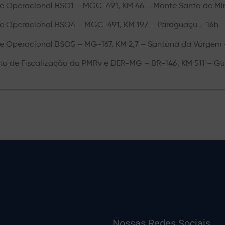
se Operacional BSO1
– MGC-491, KM 46 – Monte Santo de Mi
se Operacional BSO4
– MGC-491, KM 197 – Paragua
çu
– 16h
se Operacional BSO5
– MG-167, KM 2,7 – Santana da Vargem 
nto de Fiscalização da
PMRv
e DER-MG
– BR-146, KM 511 – G
Nossas Redes Sociais