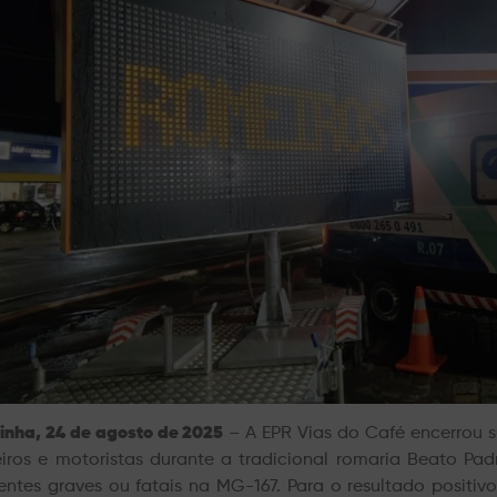
inha, 24 de agosto de 2025
– A EPR Vias do Caf
é encerrou 
iros e motoristas durante a tradicional romaria Beato Padr
entes graves ou fatais na MG-167. Para o resultado positi