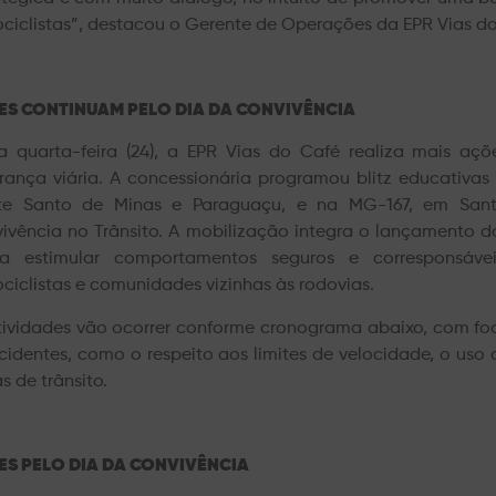
ciclistas”, destacou o Gerente de Operações da EPR Vias do
ES CONTINUAM PELO DIA DA CONVIVÊNCIA
a quarta-feira (24), a EPR Vias do Café realiza mais a
rança viária.
A concessionária programou blitz educativa
te Santo de Minas e Paraguaçu, e na MG-167, em San
ivência no Trânsito. A mobilização integra o lançamento d
a estimular comportamentos seguros e corresponsáveis 
ciclistas e comunidades vizinhas às rodovias.
tividades vão ocorrer conforme cronograma abaixo, com f
cidentes, como o respeito aos limites de velocidade, o uso
s de trânsito.
S PELO DIA DA CONVIVÊNCIA