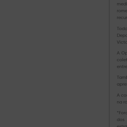
medi
rome
recur
Toda
Depa
Victo
A Op
cole
entr
Tamb
apre
A co
na r
“For
dos 
estr