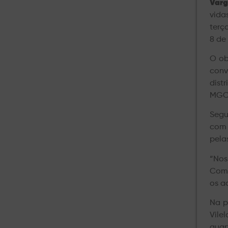
Varg
vida
terç
8 de
O ob
conv
dist
MGC-
Segu
com 
pela
“Nos
Com 
os a
Na p
Vile
quar