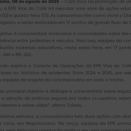
inha, 08 de agosto de 2025
– Com foco na promoção de um 
s, a EPR Vias do Café irá executar uma série de ações educa
a (12) e quarta-feira (13). As campanhas têm como mote o Dia
 agosto, e serão realizadas em 17 pontos de grande fluxo de t
jetivo é conscientizar motoristas e comunidades sobre leis
ivência entre pedestres e veículos. Para isso, equipes da c
ribuirão materiais educativos, nesta sexta-feira, em 17 po
369 e BR-265.
ndo explica o Gerente de Operações da EPR Vias do Café,
base no histórico de acidentes. Entre 2024 e 2025, por e
s equipes de resgate da concessionária em todo o trecho.
so principal objetivo é dialogar e conscientizar sobre segur
a adoção de práticas seguras por todos os usuários, sejam
cidentes e salvar vidas”, afirma Toledo.
róxima semana, a concessionária fará duas ações com aluno
la Lima, em Nepomuceno. Na terça, equipes da EPR promo
ta, será feita uma orientação prática em uma passarela pró