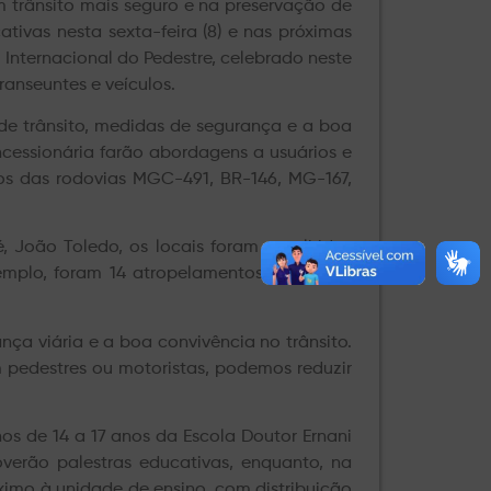
trânsito mais seguro e na preservação de
tivas nesta sexta-feira (8) e nas próximas
 Internacional do Pedestre, celebrado neste
ranseuntes e veículos.
 de trânsito, medidas de segurança e a boa
oncessionária farão abordagens a usuários e
ntos das rodovias MGC-491, BR-146, MG-167,
 João Toledo, os locais foram escolhidos
xemplo, foram 14 atropelamentos atendidos
ança viária e a boa convivência no trânsito.
 pedestres ou motoristas, podemos reduzir
s de 14 a 17 anos da Escola Doutor Ernani
verão palestras educativas, enquanto, na
ximo à unidade de ensino, com distribuição