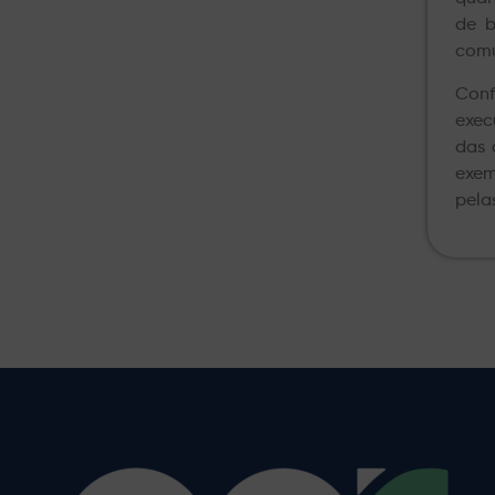
de b
comu
Conf
exec
das 
exem
pelas