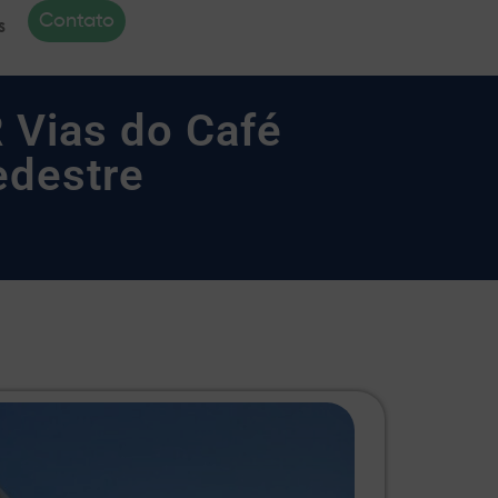
Contato
s
 Vias do Café
edestre