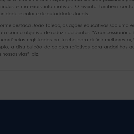
rindes e materiais informativos. O evento também cont
nidade escolar e de autoridades locais.
orme destaca João Toledo, as ações educativas são uma ent
uta com o objetivo de reduzir acidentes. “A concessionári
ocorrências registradas no trecho para definir melhores açõ
plo, a distribuição de coletes refletivos para andarilhos 
 nossas vias”, diz.