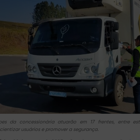
pes da concessionária atuarão em 17 frentes, entre es
cientizar usuários e promover a segurança.