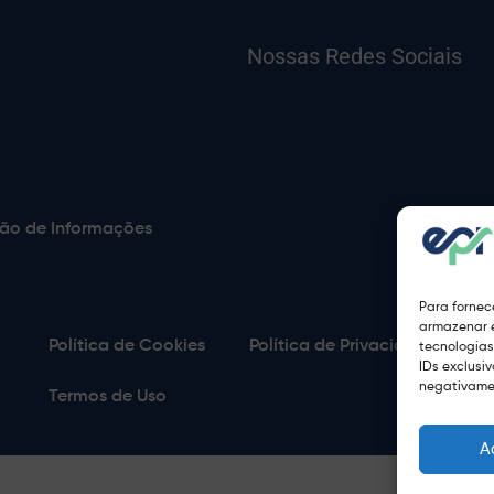
Nossas Redes Sociais
ão de Informações
Para fornec
armazenar e
Política de Cookies
Política de Privacidade
S
tecnologia
IDs exclusi
negativamen
Termos de Uso
A