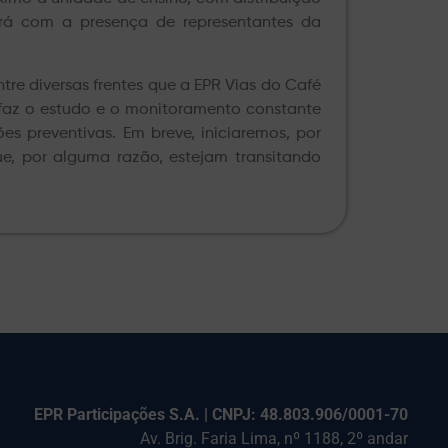
ará com a presença de representantes da
re diversas frentes que a EPR Vias do Café
a faz o estudo e o monitoramento constante
es preventivas. Em breve, iniciaremos, por
que, por alguma razão, estejam transitando
EPR Participações S.A. | CNPJ: 48.803.906/0001-70
Av. Brig. Faria Lima, nº 1188, 2º andar