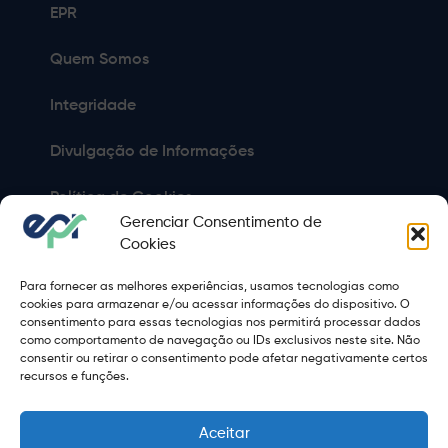
EPR
Quem Somos
Integridade
Divulgação de Informações
Política de Cookies
Gerenciar Consentimento de
Política de Privacidade
Cookies
Para fornecer as melhores experiências, usamos tecnologias como
Sitemap
cookies para armazenar e/ou acessar informações do dispositivo. O
consentimento para essas tecnologias nos permitirá processar dados
Termos de Uso
como comportamento de navegação ou IDs exclusivos neste site. Não
consentir ou retirar o consentimento pode afetar negativamente certos
Copyright 2021 © 2026 Grupo EPR - Todos Os Direitos
recursos e funções.
Reservados
Aceitar