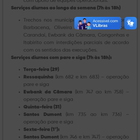
com apoio de equipes operacionais.
Serviços diurnos ao longo da semana (7h às 18h)
Trechos nos municípios de Santos Dumont,
Barbacena, Oliveira Fortes, Juiz de Fora,
Carandaí, Ewbank da Câmara, Congonhas e
Itabirito com interdições parciais de acordo
com os sentidos das execuções.
Serviços diurnos com pare e siga (7h às 18h):
Terça-feira (29)
Ressaquinha
(km 682 e km 683) – operação
pare e siga
Ewbank da Câmara
(km 747 ao km 758) –
operação pare e siga
Quinta-feira (31)
Santos Dumont
(km 735 ao km 736) –
operação pare e siga
Sexta-feira (1º):
Santos Dumont
(km 746 e km 747) – operação