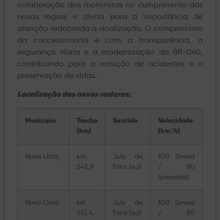
colaboração dos motoristas no cumprimento das
novas regras e alerta para a importância de
atenção redobrada à sinalização. O compromisso
da concessionária é com a transparência, a
segurança viária e a modernização da BR-040,
contribuindo para a redução de acidentes e a
preservação de vidas.
Localização dos novos radares:
Município
Trecho
Sentido
Velocidade
(km)
(km/h)
Nova Lima
km
Juiz de
100 (leves)
545,9
Fora (sul)
/ 80
(pesados)
Nova Lima
km
Juiz de
100 (leves)
551,4
Fora (sul)
/ 80