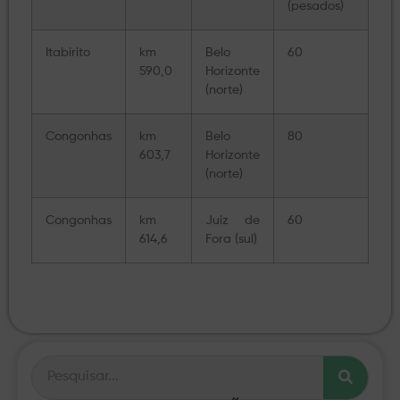
(pesados)
Itabirito
km
Belo
60
590,0
Horizonte
(norte)
Congonhas
km
Belo
80
603,7
Horizonte
(norte)
Congonhas
km
Juiz de
60
614,6
Fora (sul)