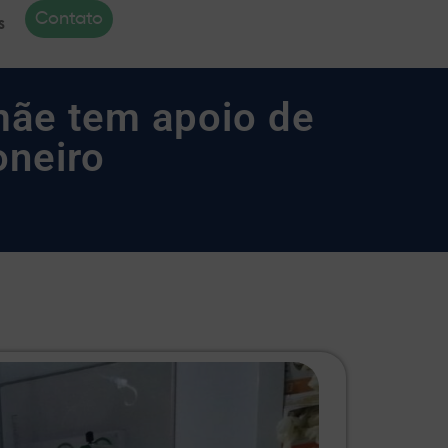
Contato
s
mãe tem apoio de
oneiro