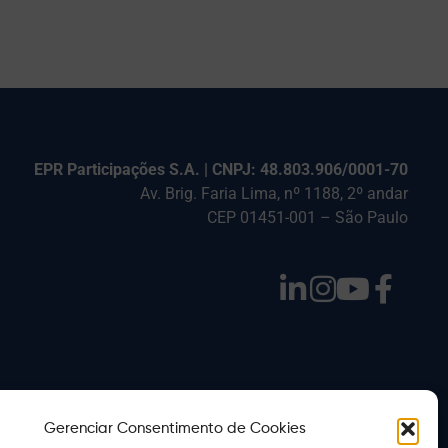
EPR Participações S.A. | CNPJ: 48.803.906/0001-70
Av. Brig. Faria Lima, nº 1188, 2º andar
CEP 01451-001 – São Paulo
Gerenciar Consentimento de Cookies