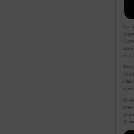
Na n
iden
Como
apo
majo
Tra
Imed
Débo
aten
O ve
aten
olhi
Tava