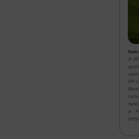
Sobre
A EP
quil
admi
PR-0
Bent
incl
func
e F
(htt