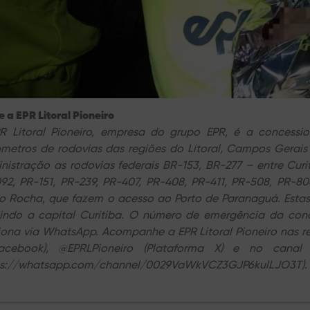
 a EPR Litoral Pioneiro
R Litoral Pioneiro, empresa do grupo EPR, é a concessio
ômetros de rodovias das regiões do Litoral, Campos Gerais
nistração as rodovias federais BR-153, BR-277 – entre Cur
92, PR-151, PR-239, PR-407, PR-408, PR-411, PR-508, PR-8
o Rocha, que fazem o acesso ao Porto de Paranaguá. Estas
uindo a capital Curitiba. O número de emergência da co
iona via WhatsApp. Acompanhe a EPR Litoral Pioneiro nas red
acebook), @EPRLPioneiro (Plataforma X) e no canal
ps://whatsapp.com/channel/0029VaWkVCZ3GJP6kulLJO3T).