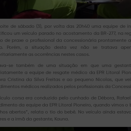
oite de sábado (3), por volta das 20h40 uma equipe de in
tificou um veículo parado no acostamento da BR-277, na reg
 de praxe o profissional da concessionária prontamente a
io. Porém, a situação desta vez não se tratava ap
ritariamente as ocorrências nestes casos.
tava-se também de uma situação em que uma gestant
iatamente a equipe de resgate médico da EPR Litoral Pion
ra Cristina da Silva Freitas e ao pequeno Nicolas, que v
dimentos médicos realizados pelos profissionais da Concess
ículo corsa era conduzido pelo cunhado de Débora, Rafael
dimento da equipe da EPR Litoral Pioneiro, quando vimos o b
nhos abertos”, relata o tio do bebê. No veículo ainda est
res e a irmã da gestante, Kauna.