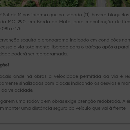
R Sul de Minas informa que no sábado (11), haverá bloqueio
 da MG-290, em Borda da Mata, para manutenção de itens 
 08h e 17h.
tervenção seguirá o cronograma indicado em condições norm
acesso a via totalmente liberado para o tráfego após a para
idade poderá ser reprogramada.
ção!
ocais onde há obras a velocidade permitida da via é re
damente sinalizadas com placas indicando os desvios e man
 da velocidade.
egar em uma rodovia em obras exige atenção redobrada. Além
m manter uma distância segura do veículo que vai à frente.