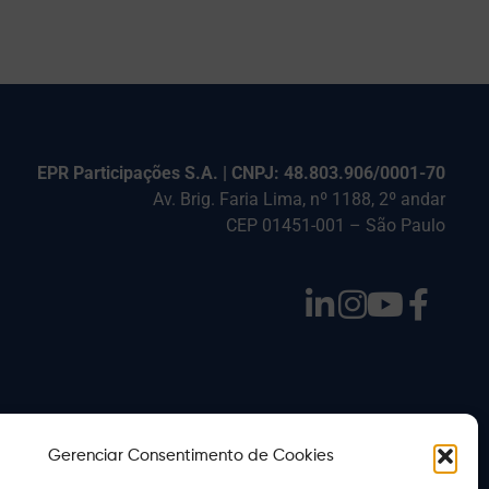
EPR Participações S.A. | CNPJ: 48.803.906/0001-70
Av. Brig. Faria Lima, nº 1188, 2º andar
CEP 01451-001 – São Paulo
Gerenciar Consentimento de Cookies