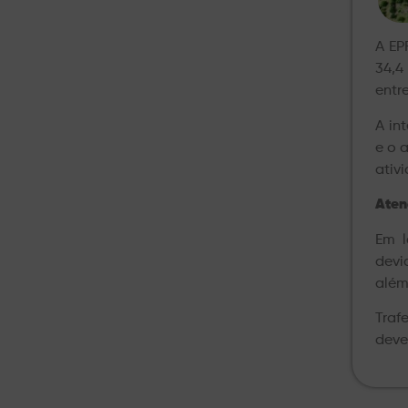
A EP
34,4
entre
A in
e o 
ativ
Aten
Em l
devi
além
Traf
deve